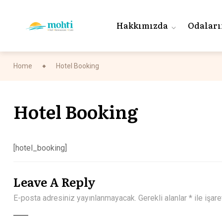
Hakkımızda
Odalar
Home
Hotel Booking
Hotel Booking
[hotel_booking]
Leave A Reply
E-posta adresiniz yayınlanmayacak.
Gerekli alanlar
*
ile işare